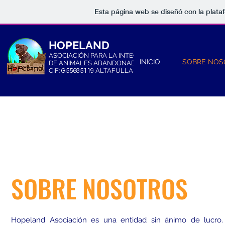
Esta página web se diseñó con la plat
HOPELAND
ASOCIACIÓN PARA LA INTEGRACIÓN
INICIO
SOBRE NOS
DE ANIMALES ABANDONADOS
CIF:
ALTAFULLA (SPAIN)
G55685119
SOBRE NOSOTROS
Hopeland Asociación es una entidad sin ánimo de lucro.